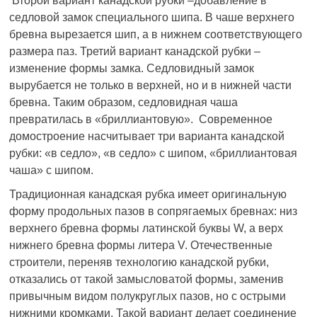
Второй вариант канадской рубки –добавление в
седловой замок специального шипа. В чаше верхнего
бревна вырезается шип, а в нижнем соответствующего
размера паз. Третий вариант канадской рубки –
изменение формы замка. Седловидный замок
вырубается не только в верхней, но и в нижней части
бревна. Таким образом, седловидная чаша
превратилась в «бриллиантовую». Современное
домостроение насчитывает три варианта канадской
рубки: «в седло», «в седло» с шипом, «бриллиантовая
чаша» с шипом.
Традиционная канадская рубка имеет оригинальную
форму продольных пазов в сопрягаемых бревнах: низ
верхнего бревна формы латинской буквы W, а верх
нижнего бревна формы литера V. Отечественные
строители, переняв технологию канадской рубки,
отказались от такой замысловатой формы, заменив
привычным видом полукруглых пазов, но с острыми
нижними кромками. Такой вариант делает соединение