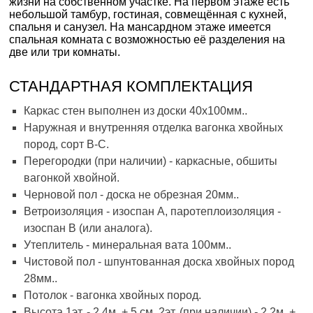
жизни на собственном участке. На первом этаже есть
небольшой тамбур, гостиная, совмещённая с кухней,
спальня и санузел. На мансардном этаже имеется
спальная комната с возможностью её разделения на
две или три комнаты.
СТАНДАРТНАЯ КОМПЛЕКТАЦИЯ
Каркас стен выполнен из доски 40х100мм..
Наружная и внутренняя отделка вагонка хвойных
пород, сорт В-С.
Перегородки (при наличии) - каркасные, обшиты
вагонкой хвойной.
Черновой пол - доска не обрезная 20мм..
Ветроизоляция - изоспан А, паротеплоизоляция -
изоспан В (или аналога).
Утеплитель - минеральная вата 100мм..
Чистовой пол - шпунтованная доска хвойных пород
28мм..
Потолок - вагонка хвойных пород.
Высота 1эт. - 2,4м. + 5 см, 2эт. (при наличии) - 2,2м. +