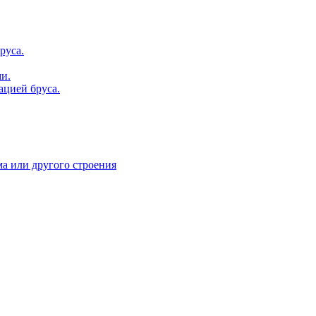
руса.
и.
ацией бруса.
ма или другого строения