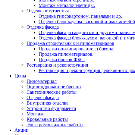
Монтаж металлочерепицы.
Отделка внутренняя
Отделка гипсокартоном, панелями и др.
Отделка блок хаусом, вагонкой и имитацией б
Отделка фасада
Отделка фасада сайдингом и другими панелям
Отделка фасада блок-хаусом, вагонкой и имит
Продажа строительных и пиломатериалов
Продажа оцилиндрованного бревна.
Продажа пиломатериалов.
Продажа блоков ФБС.
Реставрация и реконструкция
Реставрация и реконструкция деревянного до
Цены
Пиломатериал
Оцилиндрованное бревно
Сантехнические работы
Отделка фасада
Внутренняя отделка
Устройство фундамента
Монтаж
Кровельные работы
Электромонтажные работы
Акции